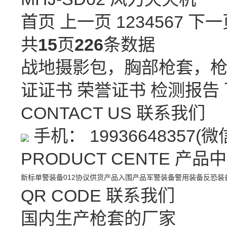
首页 上一页
1
2
3
4
5
6
7
下一
共
15
页
226
条数据
战地摄影包，胸部枪套，
证证书
荣誉证书
检测报告
CONTACT US
联系我们
手机： 19936648357(
PRODUCT CENTE
产品中
新标单警装备
012协议供货产品
入围产品
军警装备
警用装备
反恐装
QR CODE
联系我们
国内生产枪套的厂家