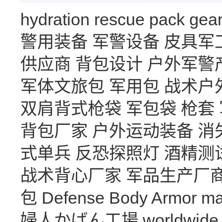
hydration
rescue
pack
gea
警用装备
军警设备
皮具军
供应商
背包设计
户外军警
军体文旅包
军用包
战术户
双肩背式枪袋
军包袋
枪套
背包厂家
户外运动装备
消
式单兵
反恐探照灯
酒精测
战术背心厂家
军品生产厂
包
Defense Body Armor
ma
婦人かばん工場
worldwide