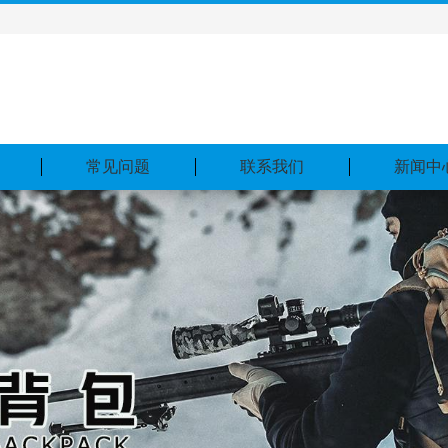
常见问题
联系我们
新闻中