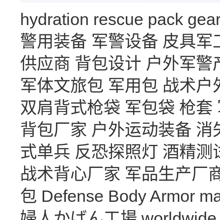
hydration
rescue
pack
gea
警用装备
军警设备
皮具军
供应商
背包设计
户外军警
军体文旅包
军用包
战术户
双肩背式枪袋
军包袋
枪套
背包厂家
户外运动装备
消
式单兵
反恐探照灯
酒精测
战术背心厂家
军品生产厂
包
Defense Body Armor
ma
婦人かばん工場
worldwide