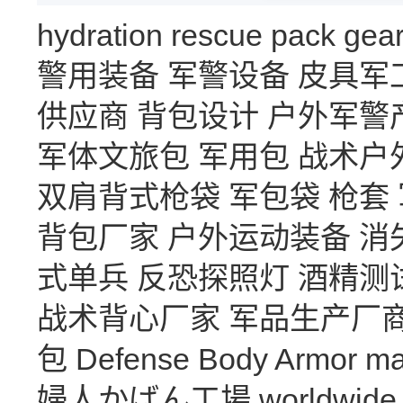
hydration
rescue
pack
gea
警用装备
军警设备
皮具军
供应商
背包设计
户外军警
军体文旅包
军用包
战术户
双肩背式枪袋
军包袋
枪套
背包厂家
户外运动装备
消
式单兵
反恐探照灯
酒精测
战术背心厂家
军品生产厂
包
Defense Body Armor
ma
婦人かばん工場
worldwide