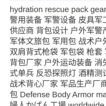
hydration
rescue
pack
gea
警用装备
军警设备
皮具军
供应商
背包设计
户外军警
军体文旅包
军用包
战术户
双肩背式枪袋
军包袋
枪套
背包厂家
户外运动装备
消
式单兵
反恐探照灯
酒精测
战术背心厂家
军品生产厂
包
Defense Body Armor
ma
婦人かばん工場
worldwide