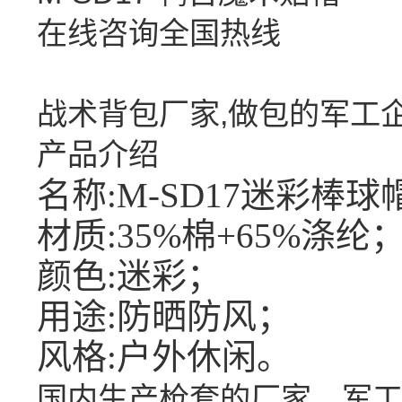
在线咨询
全国热线
战术背包厂家,做包的军工
产品介绍
名称:M-SD17迷彩棒
材质:35%棉+65%涤纶
颜色:迷彩；
用途
:
防晒防风；
风格
:
户外休闲。
国内生产枪套的厂家，军